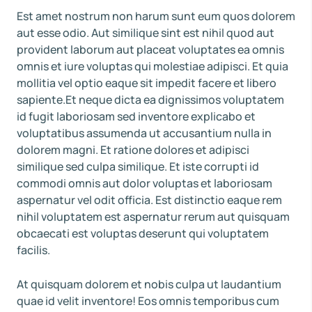
Est amet nostrum non harum sunt eum quos dolorem
aut esse odio. Aut similique sint est nihil quod aut
provident laborum aut placeat voluptates ea omnis
omnis et iure voluptas qui molestiae adipisci. Et quia
mollitia vel optio eaque sit impedit facere et libero
sapiente.Et neque dicta ea dignissimos voluptatem
id fugit laboriosam sed inventore explicabo et
voluptatibus assumenda ut accusantium nulla in
dolorem magni. Et ratione dolores et adipisci
similique sed culpa similique. Et iste corrupti id
commodi omnis aut dolor voluptas et laboriosam
aspernatur vel odit officia. Est distinctio eaque rem
nihil voluptatem est aspernatur rerum aut quisquam
obcaecati est voluptas deserunt qui voluptatem
facilis.
At quisquam dolorem et nobis culpa ut laudantium
quae id velit inventore! Eos omnis temporibus cum