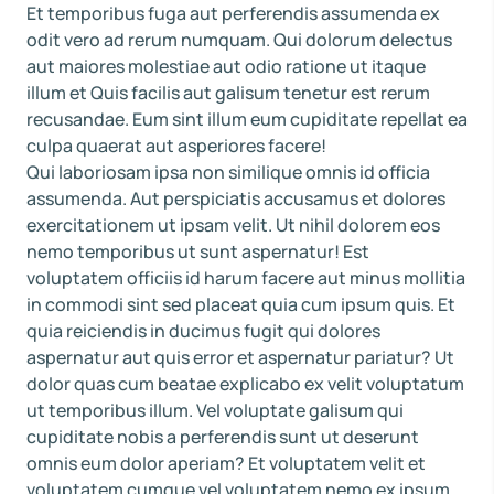
Et temporibus fuga aut perferendis assumenda ex
odit vero ad rerum numquam. Qui dolorum delectus
aut maiores molestiae aut odio ratione ut itaque
illum et Quis facilis aut galisum tenetur est rerum
recusandae. Eum sint illum eum cupiditate repellat ea
culpa quaerat aut asperiores facere!
Qui laboriosam ipsa non similique omnis id officia
assumenda. Aut perspiciatis accusamus et dolores
exercitationem ut ipsam velit. Ut nihil dolorem eos
nemo temporibus ut sunt aspernatur! Est
voluptatem officiis id harum facere aut minus mollitia
in commodi sint sed placeat quia cum ipsum quis. Et
quia reiciendis in ducimus fugit qui dolores
aspernatur aut quis error et aspernatur pariatur? Ut
dolor quas cum beatae explicabo ex velit voluptatum
ut temporibus illum. Vel voluptate galisum qui
cupiditate nobis a perferendis sunt ut deserunt
omnis eum dolor aperiam? Et voluptatem velit et
voluptatem cumque vel voluptatem nemo ex ipsum