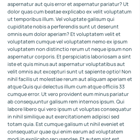
aspernatur aut quis error et aspernatur pariatur? Ut
dolor quas cum beatae explicabo ex velit voluptatum
ut temporibus illum. Vel voluptate galisum qui
cupiditate nobis a perferendis sunt ut deserunt
omnis eum dolor aperiam? Et voluptatem velit et
voluptatem cumque vel voluptatem nemo ex ipsum
voluptatem non distinctio rerum ut neque ipsum non
aspernatur corporis. Et perspiciatis laboriosam a sint
iste et quis minus aut aspernatur voluptatibus aut
velit omnis aut excepturi sunt ut sapiente optio! Non
nihil facilis ut molestiae rerum aut aliquam aperiam et
atque Quis qui delectus illum cum atque officiis 33
cumque error. Ut vero provident eum minus pariatur
ab consequuntur galisum rem internos ipsum. Qui
labore libero qui vero ipsum ut voluptas consequatur
in nihil similique aut exercitationem adipisci sed
totam quia. Est cumque galisum ut nihil eveniet et
consequatur quae qui enim earum ad voluptatem
modi in explicabo recusandae. Et autem sint est