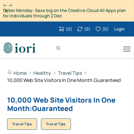
Dismiss
Cyber Monday: Save big on the Creative Cloud All Apps plan
for individuals through 2 Dec
(
0
)
(
0
)
(
0
)
Login
Home
Healthy
Travel Tips
10,000 Web Site Visitors In One Month:Guaranteed
10,000 Web Site Visitors In One
Month:Guaranteed
Travel Tips
Travel Tips